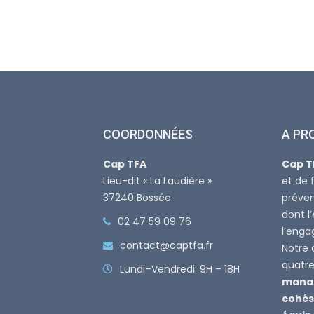
COORDONNÉES
A PR
Cap TFA
Cap T
Lieu-dit « La Laudière »
et de 
37240 Bossée
préven
dont l
02 47 59 09 76
l’eng
contact@captfa.fr
Notre 
quatre 
Lundi–Vendredi: 9H – 18H
manag
cohés