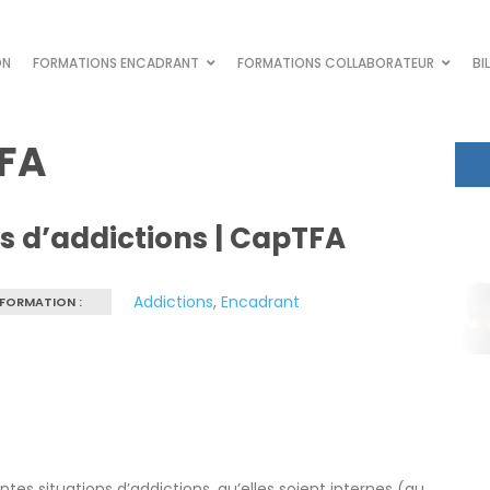
ON
FORMATIONS ENCADRANT
FORMATIONS COLLABORATEUR
BI
FA
ns d’addictions | CapTFA
Addictions
,
Encadrant
 FORMATION :
:
érentes situations d’addictions, qu’elles soient internes (au