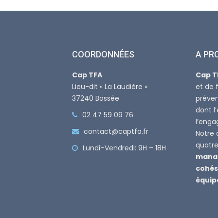
COORDONNÉES
A PR
Cap TFA
Cap T
Lieu-dit « La Laudière »
et de 
37240 Bossée
préven
dont l
02 47 59 09 76
l’eng
contact@captfa.fr
Notre 
quatre 
Lundi–Vendredi: 9H – 18H
manag
cohés
équip