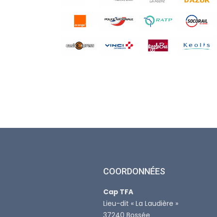
COORDONNÉES
Cap TFA
Lieu-dit « La Laudière »
37240 Bossée