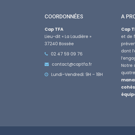
COORDONNÉES
A PR
Cap TFA
Cap T
Lieu-dit « La Laudière »
et de 
37240 Bossée
préven
dont l
02 47 59 09 76
l’eng
contact@captfa.fr
Notre 
quatre 
Lundi–Vendredi: 9H – 18H
manag
cohés
équip